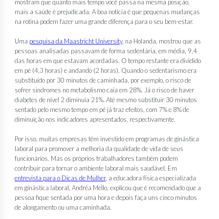
mostram que quanto mais tempo você passa na mesma posição,
mais a saúde é prejudicada. A boa notícia é que pequenas mudanças
na rotina podem fazer uma grande diferença para o seu bem-estar.
Uma
pesquisa da Maastricht University
, na Holanda, mostrou que as
pessoas analisadas passavam de forma sedentária, em média, 9,4
das horas em que estavam acordadas. O tempo restante era dividido
em pé (4,3 horas) e andando (2 horas). Quando o sedentarismo era
substituído por 30 minutos de caminhada, por exemplo, o risco de
sofrer síndromes no metabolismo caía em 28%. Já o risco de haver
diabetes de nível 2 diminuía 21%. Até mesmo substituir 30 minutos
sentado pelo mesmo tempo em pé já traz efeitos, com 7% e 8% de
diminuição nos indicadores apresentados, respectivamente.
Por isso, muitas empresas têm investido em programas de ginástica
laboral para promover a melhoria da qualidade de vida de seus
funcionários. Mas os próprios trabalhadores também podem
contribuir para tornar o ambiente laboral mais saudável. Em
entrevista para o Dicas de Mulher
, a educadora física especializada
em ginástica laboral, Andréa Mello, explicou que é recomendado que a
pessoa fique sentada por uma hora e depois faça uns cinco minutos
de alongamento ou uma caminhada.