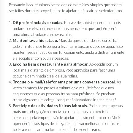
Pensando isso, reunimos sete dicas de exercícios simples que podem
ser feitos durante o expediente e te ajudar a não cair no sedentarismo.
Dê preferência às escadas.
Em vez de subir/descer um ou dois
andares de elevador, exercite suas pernas – o que também será
uma ótima atividade cardiovascular.
Mantenha-se hidratado.
Mais do que cuidar do seu corpo, há
todo um ritual que te obriga a levantar e buscar o copo de água. Isso
mantém seus músculos em funcionamento, ajuda a distrair a mente
e a socializar com outras pessoas.
Escolha bem o restaurante para almoçar.
Ao decidir por um
local mais distante da empresa, você aproveita para fazer uma
pequena caminhada e sai da sua rotina.
Troque o e-mail/telefonema por uma conversa pessoal.
Às
vezes estamos tão presos à cultura do e-mail/telefone que nos
esquecemos que as pessoas trabalham próximas. Se precisar
tratar algo com um colega, por que não levantar e ir até a mesa?
Participe das atividades físicas laborais.
Pode parecer apenas
mais uma obrigação ou motivo de risada, mas os exercícios
oferecidos pela empresa vão te ajudar a movimentar o corpo. Você
aprenderá novos tipos de alongamentos, vai melhorar a postura e
poderá encontrar uma forma de sair do sedentarismo.