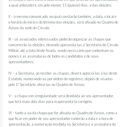
a qual antecederá, em pelo menos 15 (quinze) dias, a das eleições;
II – o mesmo comunicado, no qual constarão também, a data, o local e
o horário do início e do término das eleições, será afixado no Quadro de
Avisos da sede do Círculo;
III – os associados interessados poderão organizar as chapas que
concorrerão às eleições, devendo apresentá-las à Secretaria do Círculo
Militar, até a data limite fixada, sendo necessário que contenham os
nomes e as assinaturas de todos os candidatos e de seus
apresentadores;
IV – a Secretaria, ao receber as chapas, deverá apreciá-las à luz deste
Estatuto, numerando-as por ordem de registro e, depois de visadas
pelo 1º Secretário, afixá-las no Quadro de Avisos;
V – a chapa com irregularidade será devolvida ao seu apresentador,
que terá mais dois dias para reapresentá-la corrigida;
VI – tanto a via da chapa que for afixada no Quadro de Avisos, como a
que ficar em poder de seu apresentador conterão a data e a hora de
apresentação, a numeração recebida na Secretaria e a assinatura do