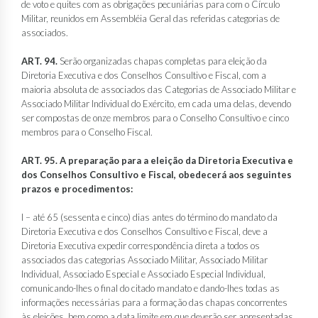
de voto e quites com as obrigações pecuniárias para com o Círculo
Militar, reunidos em Assembléia Geral das referidas categorias de
associados.
ART. 94.
Serão organizadas chapas completas para eleição da
Diretoria Executiva e dos Conselhos Consultivo e Fiscal, com a
maioria absoluta de associados das Categorias de Associado Militar e
Associado Militar Individual do Exército, em cada uma delas, devendo
ser compostas de onze membros para o Conselho Consultivo e cinco
membros para o Conselho Fiscal.
ART. 95. A preparação para a eleição da Diretoria Executiva e
dos Conselhos Consultivo e Fiscal, obedecerá aos seguintes
prazos e procedimentos:
I – até 65 (sessenta e cinco) dias antes do término do mandato da
Diretoria Executiva e dos Conselhos Consultivo e Fiscal, deve a
Diretoria Executiva expedir correspondência direta a todos os
associados das categorias Associado Militar, Associado Militar
Individual, Associado Especial e Associado Especial Individual,
comunicando-lhes o final do citado mandato e dando-lhes todas as
informações necessárias para a formação das chapas concorrentes
às eleições, bem como a data limite em que deverão ser apresentadas,