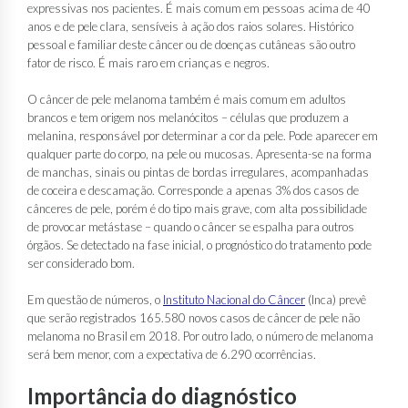
expressivas nos pacientes. É mais comum em pessoas acima de 40
anos e de pele clara, sensíveis à ação dos raios solares. Histórico
pessoal e familiar deste câncer ou de doenças cutâneas são outro
fator de risco. É mais raro em crianças e negros.
O câncer de pele melanoma também é mais comum em adultos
brancos e tem origem nos melanócitos – células que produzem a
melanina, responsável por determinar a cor da pele. Pode aparecer em
qualquer parte do corpo, na pele ou mucosas. Apresenta-se na forma
de manchas, sinais ou pintas de bordas irregulares, acompanhadas
de coceira e descamação. Corresponde a apenas 3% dos casos de
cânceres de pele, porém é do tipo mais grave, com alta possibilidade
de provocar metástase – quando o câncer se espalha para outros
órgãos. Se detectado na fase inicial, o prognóstico do tratamento pode
ser considerado bom.
Em questão de números, o
Instituto Nacional do Câncer
(Inca) prevê
que serão registrados 165.580 novos casos de câncer de pele não
melanoma no Brasil em 2018. Por outro lado, o número de melanoma
será bem menor, com a expectativa de 6.290 ocorrências.
Importância do diagnóstico