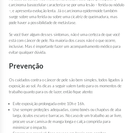
carcinoma basocelular caracteriza-se por uma lesão – ferida ou nódulo
–, e apresenta evolução lenta. Já o carcinoma epidermoide também
surge sobre uma ferida ou sobre uma cicatriz de queimadura, mas
pode haver a possibilidade de metástase.
Se você tiver algum desses sintomas, não é uma certeza de que você
está com câncer de pele. Na maioria dos casos não é o que ocorre,
inclusive. Mas é importante fazer um acompanhamento médico para
evitar qualquer dúvida.
Prevenção
Os cuidados contra o câncer de pele são bem simples, todos ligados à
exposição ao sol. As dicas a seguir valem tanto para os momentos de
trabalho quanto para os de lazer, então fique atento:
Evite exposição prolongada entre 10h e 16h.
Use sempre proteções adequadas, como bonés ou chapéus de aba
larga, óculos escuro e barracas. No caso de um trabalho ao ar livre,
procure usar camisa de manga longa e calça comprida para
minimizar o impacto.