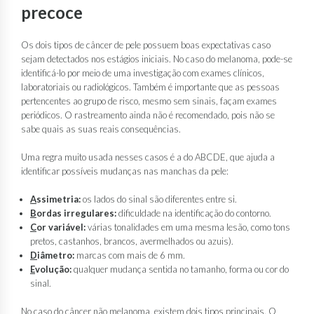
precoce
Os dois tipos de câncer de pele possuem boas expectativas caso
sejam detectados nos estágios iniciais. No caso do melanoma, pode-se
identificá-lo por meio de uma investigação com exames clínicos,
laboratoriais ou radiológicos. Também é importante que as pessoas
pertencentes ao grupo de risco, mesmo sem sinais, façam exames
periódicos. O rastreamento ainda não é recomendado, pois não se
sabe quais as suas reais consequências.
Uma regra muito usada nesses casos é a do ABCDE, que ajuda a
identificar possíveis mudanças nas manchas da pele:
A
ssimetria:
os lados do sinal são diferentes entre si.
B
ordas irregulares:
dificuldade na identificação do contorno.
C
or variável:
várias tonalidades em uma mesma lesão, como tons
pretos, castanhos, brancos, avermelhados ou azuis).
D
iâmetro:
marcas com mais de 6 mm.
E
volução:
qualquer mudança sentida no tamanho, forma ou cor do
sinal.
No caso do câncer não melanoma, existem dois tipos principais. O