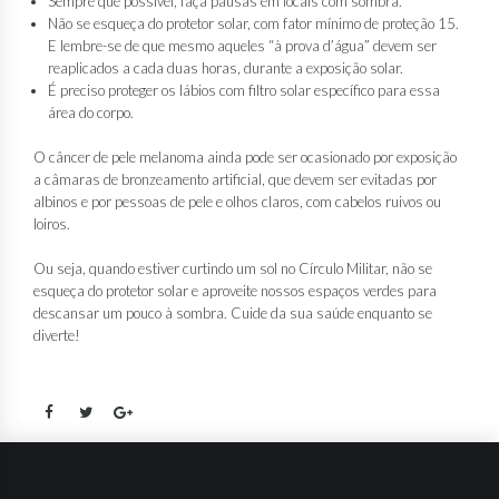
Sempre que possível, faça pausas em locais com sombra.
Não se esqueça do protetor solar, com fator mínimo de proteção 15.
E lembre-se de que mesmo aqueles “à prova d’água” devem ser
reaplicados a cada duas horas, durante a exposição solar.
É preciso proteger os lábios com filtro solar específico para essa
área do corpo.
O câncer de pele melanoma ainda pode ser ocasionado por exposição
a câmaras de bronzeamento artificial, que devem ser evitadas por
albinos e por pessoas de pele e olhos claros, com cabelos ruivos ou
loiros.
Ou seja, quando estiver curtindo um sol no Círculo Militar, não se
esqueça do protetor solar e aproveite nossos espaços verdes para
descansar um pouco à sombra. Cuide da sua saúde enquanto se
diverte!