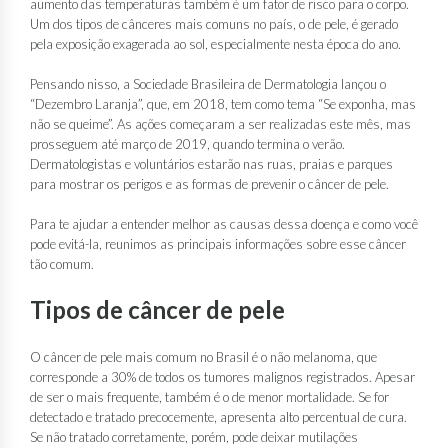
aumento das temperaturas também é um fator de risco para o corpo.
Um dos tipos de cânceres mais comuns no país, o de pele, é gerado
pela exposição exagerada ao sol, especialmente nesta época do ano.
Pensando nisso, a Sociedade Brasileira de Dermatologia lançou o
“Dezembro Laranja”, que, em 2018, tem como tema “Se exponha, mas
não se queime”. As ações começaram a ser realizadas este mês, mas
prosseguem até março de 2019, quando termina o verão.
Dermatologistas e voluntários estarão nas ruas, praias e parques
para mostrar os perigos e as formas de prevenir o câncer de pele.
Para te ajudar a entender melhor as causas dessa doença e como você
pode evitá-la, reunimos as principais informações sobre esse câncer
tão comum.
Tipos de câncer de pele
O câncer de pele mais comum no Brasil é o não melanoma, que
corresponde a 30% de todos os tumores malignos registrados. Apesar
de ser o mais frequente, também é o de menor mortalidade. Se for
detectado e tratado precocemente, apresenta alto percentual de cura.
Se não tratado corretamente, porém, pode deixar mutilações