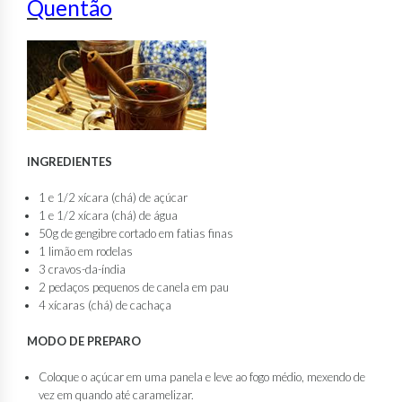
Quentão
INGREDIENTES
1 e 1/2 xícara (chá) de açúcar
1 e 1/2 xícara (chá) de água
50g de gengibre cortado em fatias finas
1 limão em rodelas
3 cravos-da-índia
2 pedaços pequenos de canela em pau
4 xícaras (chá) de cachaça
MODO DE PREPARO
Coloque o açúcar em uma panela e leve ao fogo médio, mexendo de
vez em quando até caramelizar.