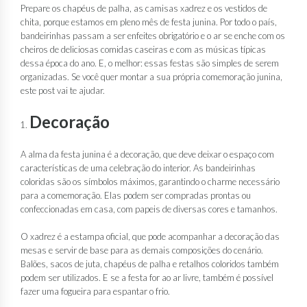
Prepare os chapéus de palha, as camisas xadrez e os vestidos de
chita, porque estamos em pleno mês de festa junina. Por todo o país,
bandeirinhas passam a ser enfeites obrigatório e o ar se enche com os
cheiros de deliciosas comidas caseiras e com as músicas típicas
dessa época do ano. E, o melhor: essas festas são simples de serem
organizadas. Se você quer montar a sua própria comemoração junina,
este post vai te ajudar.
Decoração
A alma da festa junina é a decoração, que deve deixar o espaço com
características de uma celebração do interior. As bandeirinhas
coloridas são os símbolos máximos, garantindo o charme necessário
para a comemoração. Elas podem ser compradas prontas ou
confeccionadas em casa, com papeis de diversas cores e tamanhos.
O xadrez é a estampa oficial, que pode acompanhar a decoração das
mesas e servir de base para as demais composições do cenário.
Balões, sacos de juta, chapéus de palha e retalhos coloridos também
podem ser utilizados. E se a festa for ao ar livre, também é possível
fazer uma fogueira para espantar o frio.