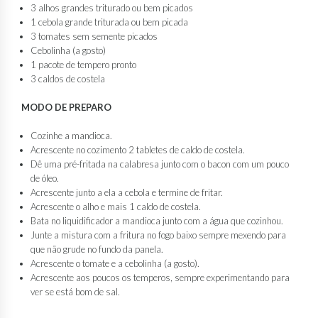
3 alhos grandes triturado ou bem picados
1 cebola grande triturada ou bem picada
3 tomates sem semente picados
Cebolinha (a gosto)
1 pacote de tempero pronto
3 caldos de costela
MODO DE PREPARO
Cozinhe a mandioca.
Acrescente no cozimento 2 tabletes de caldo de costela.
Dê uma pré-fritada na calabresa junto com o bacon com um pouco
de óleo.
Acrescente junto a ela a cebola e termine de fritar.
Acrescente o alho e mais 1 caldo de costela.
Bata no liquidificador a mandioca junto com a água que cozinhou.
Junte a mistura com a fritura no fogo baixo sempre mexendo para
que não grude no fundo da panela.
Acrescente o tomate e a cebolinha (a gosto).
Acrescente aos poucos os temperos, sempre experimentando para
ver se está bom de sal.