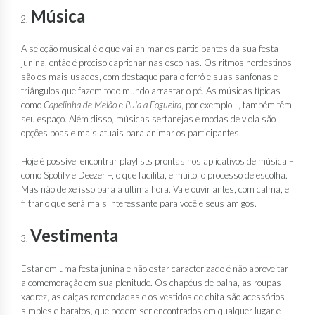
Música
A seleção musical é o que vai animar os participantes da sua festa
junina, então é preciso caprichar nas escolhas. Os ritmos nordestinos
são os mais usados, com destaque para o forró e suas sanfonas e
triângulos que fazem todo mundo arrastar o pé. As músicas típicas –
como
Capelinha de Melão
e
Pula a Fogueira
, por exemplo –, também têm
seu espaço. Além disso, músicas sertanejas e modas de viola são
opções boas e mais atuais para animar os participantes.
Hoje é possível encontrar playlists prontas nos aplicativos de música –
como Spotify e Deezer –, o que facilita, e muito, o processo de escolha.
Mas não deixe isso para a última hora. Vale ouvir antes, com calma, e
filtrar o que será mais interessante para você e seus amigos.
Vestimenta
Estar em uma festa junina e não estar caracterizado é não aproveitar
a comemoração em sua plenitude. Os chapéus de palha, as roupas
xadrez, as calças remendadas e os vestidos de chita são acessórios
simples e baratos, que podem ser encontrados em qualquer lugar e