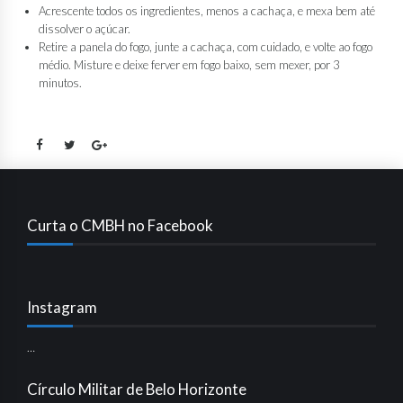
Acrescente todos os ingredientes, menos a cachaça, e mexa bem até
dissolver o açúcar.
Retire a panela do fogo, junte a cachaça, com cuidado, e volte ao fogo
médio. Misture e deixe ferver em fogo baixo, sem mexer, por 3
minutos.
Curta o CMBH no Facebook
Instagram
…
Círculo Militar de Belo Horizonte